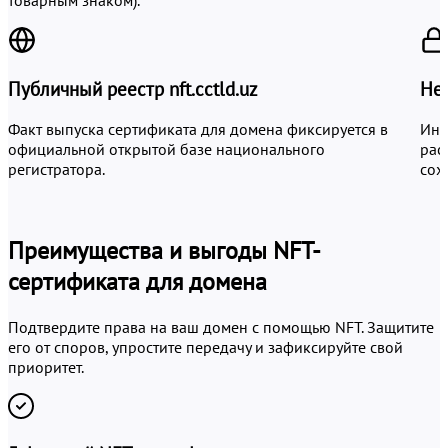
Публичный реестр nft.cctld.uz
Не
Факт выпуска сертификата для домена фиксируется в
Инф
официальной открытой базе национального
рас
регистратора.
сох
Преимущества и выгоды NFT-
сертификата для домена
Подтвердите права на ваш домен с помощью NFT. Защитите
его от споров, упростите передачу и зафиксируйте свой
приоритет.